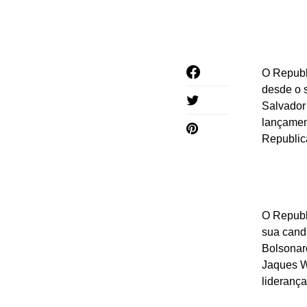
O Republ
desde o s
Salvador 
lançament
Republica
O Republ
sua candi
Bolsonar
Jaques W
lideranç