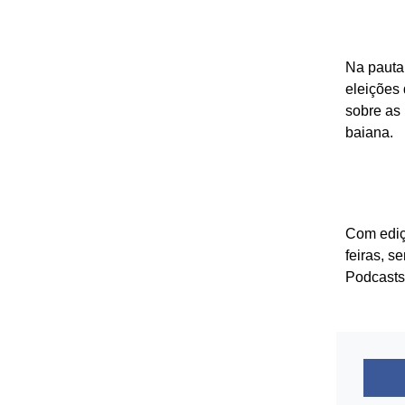
Na pauta
eleições
sobre as 
baiana.
Com ediçã
feiras, s
Podcasts